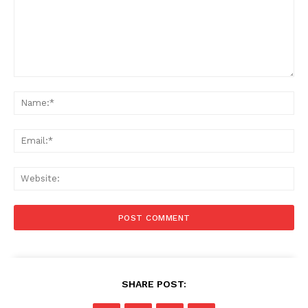
Comment:
Na
Ema
Web
SHARE POST: