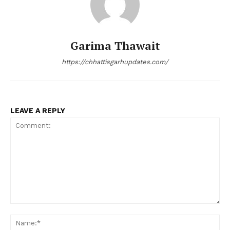
Garima Thawait
https://chhattisgarhupdates.com/
LEAVE A REPLY
Comment:
Na