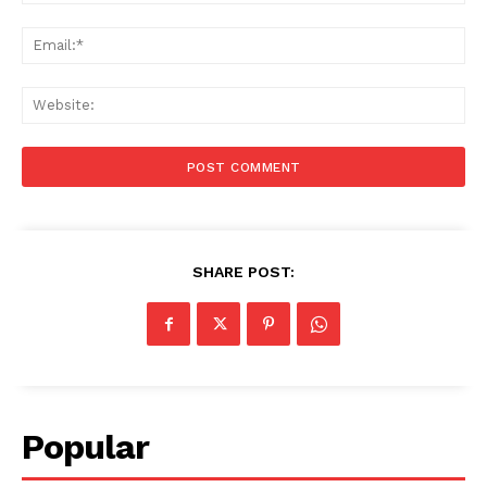
Ema
Web
SHARE POST:
Popular